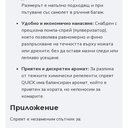
Размерът е напълно подходящ и при
пътуване със самолет в ръчния багаж.
Удобно и икономично нанасяне:
Снабден с
прецизна помпа-спрей (пулверизатор),
която позволява равномерно и фино
разпръскване на течността върху кожата
или дрехите, без да оставя мазни следи или
лепкаво усещане.
Приятен и дискретен аромат:
За разлика
от тежките химически репеленти, спреят
QUICK има балансиран аромат, който е
приятен за хората, но непоносим за
комарите.
Приложение
Спреят е незаменим спътник за: