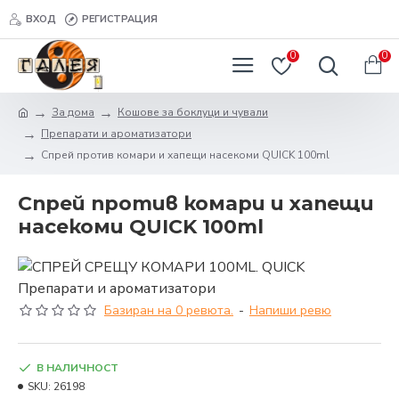
ВХОД
РЕГИСТРАЦИЯ
0
0
За дома
Кошове за боклуци и чували
Препарати и ароматизатори
Спрей против комари и хапещи насекоми QUICK 100ml
Спрей против комари и хапещи
насекоми QUICK 100ml
Базиран на 0 ревюта.
-
Напиши ревю
В НАЛИЧНОСТ
SKU:
26198