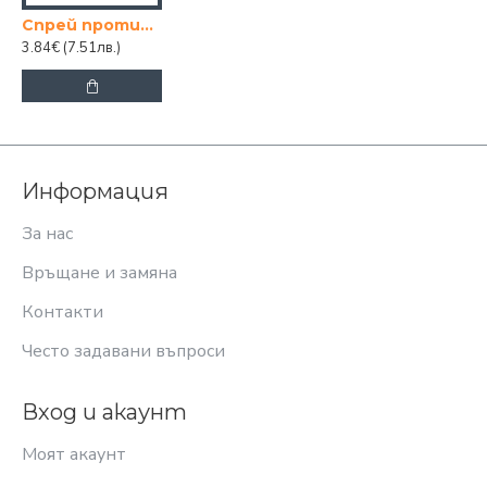
Спрей против комари и хапещи насекоми QUICK 100ml
3.84€
(7.51лв.)
Информация
За нас
Връщане и замяна
Контакти
Често задавани въпроси
Вход и акаунт
Моят акаунт