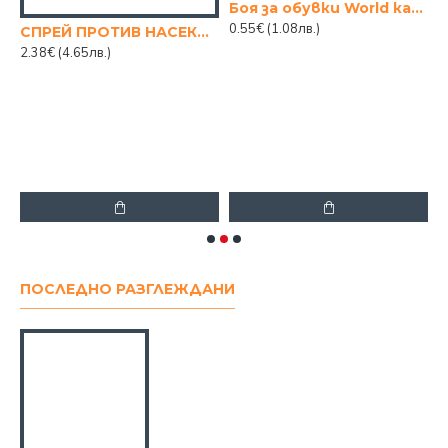
стая +33
Боя за обувки World кафява
0.55€
(1.08лв.)
СПРЕЙ ПРОТИВ НАСЕКОМИ SMARTLINE 400МЛ
2.38€
(4.65лв.)
1
ПОСЛЕДНО РАЗГЛЕЖДАНИ