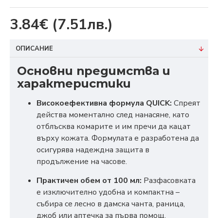
3.84€
(7.51лв.)
ОПИСАНИЕ
Основни предимства и
характеристики
Високоефективна формула QUICK:
Спреят
действа моментално след нанасяне, като
отблъсква комарите и им пречи да кацат
върху кожата. Формулата е разработена да
осигурява надеждна защита в
продължение на часове.
Практичен обем от 100 мл:
Разфасовката
е изключително удобна и компактна –
събира се лесно в дамска чанта, раница,
джоб или аптечка за първа помощ.