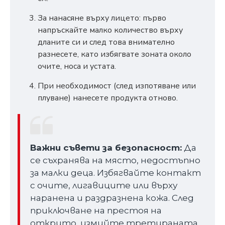
За нанасяне върху лицето: първо
напръскайте малко количество върху
дланите си и след това внимателно
разнесете, като избягвате зоната около
очите, носа и устата.
При необходимост (след изпотяване или
плуване) нанесете продукта отново.
Важни съвети за безопасност:
Да
се съхранява на място, недостъпно
за малки деца. Избягвайте контакт
с очите, лигавиците или върху
наранена и раздразнена кожа. След
приключване на престоя на
открито, измийте третираната