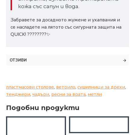
кожа със сапун и вода.
Забравете за досадното жужене и ухапвания и
се насладете на лятото със сигурната защита на
QUICK! ????????✨
ОТЗИВИ
пластмасови столове
,
ветрило
,
сушилници за дрехи
,
тенджери
,
чадъри
,
ресни за врата
,
метли
Подобни продукти