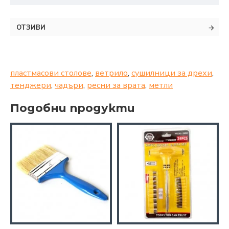
ОТЗИВИ
пластмасови столове
,
ветрило
,
сушилници за дрехи
,
тенджери
,
чадъри
,
ресни за врата
,
метли
Подобни продукти