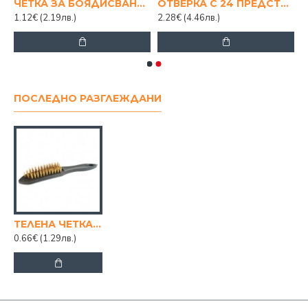
ЗА ИНСТРУМЕНТИ 19"
ЧЕТКА ЗА БОЯДИСВАНЕ 4"
ОТВЕРКА С 24 ПРЕДСТАВКИ
1.12€
(2.19лв.)
2.28€
(4.46лв.)
ПОСЛЕДНО РАЗГЛЕЖДАНИ
ТЕЛЕНА ЧЕТКА PVC 26 СМ.
0.66€
(1.29лв.)