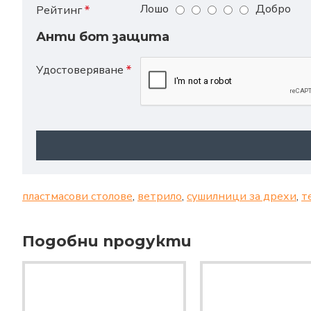
Лошо
Добро
Рейтинг
Анти бот защита
Удостоверяване
пластмасови столове
,
ветрило
,
сушилници за дрехи
,
т
Подобни продукти