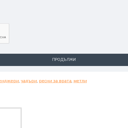
ПРОДЪЛЖИ
енджери
,
чадъри
,
ресни за врата
,
метли