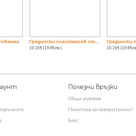
гъваема
Градински пластмасов стол РАТАН - КАФЯВ
10.15€
(19.85лв.)
10.15€
(19.85лв
каунт
Полезни връзки
Общи условия
поръчките
Политика за поверителност
я
Блог