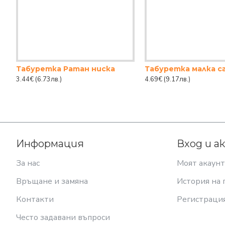
Табуретка Ратан ниска
Табуретка малка с
3.44€
(6.73лв.)
4.69€
(9.17лв.)
Информация
Вход и а
За нас
Моят акаунт
Връщане и замяна
История на 
Контакти
Регистраци
Често задавани въпроси