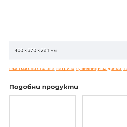
400 x 370 x 284 мм
пластмасови столове
,
ветрило
,
сушилници за дрехи
,
т
Подобни продукти