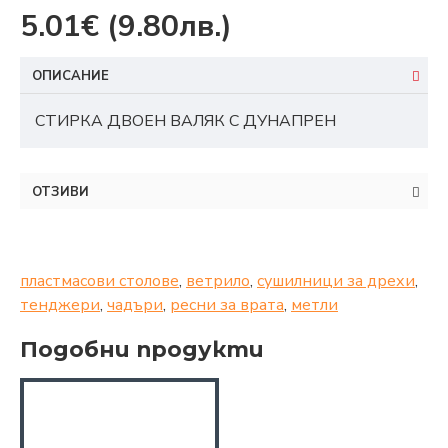
5.01€
(9.80лв.)
ОПИСАНИЕ
СТИРКА ДВОЕН ВАЛЯК С ДУНАПРЕН
ОТЗИВИ
пластмасови столове
,
ветрило
,
сушилници за дрехи
,
тенджери
,
чадъри
,
ресни за врата
,
метли
Подобни продукти