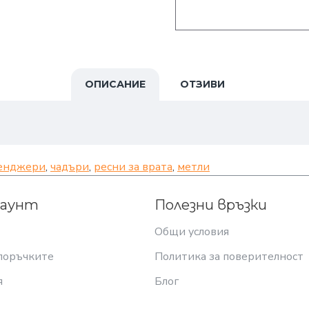
ОПИСАНИЕ
ОТЗИВИ
енджери
,
чадъри
,
ресни за врата
,
метли
каунт
Полезни връзки
Общи условия
поръчките
Политика за поверителност
я
Блог