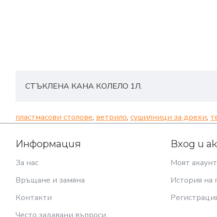
СТЪКЛЕНА КАНА КОЛЕЛО 1Л.
пластмасови столове
,
ветрило
,
сушилници за дрехи
,
т
Информация
Вход и а
За нас
Моят акаунт
Връщане и замяна
История на 
Контакти
Регистраци
Често задавани въпроси