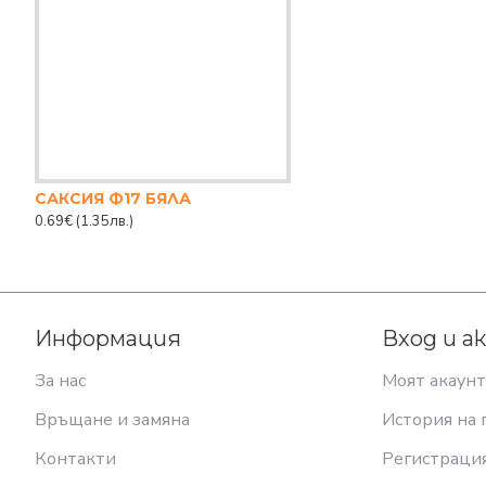
САКСИЯ Ф17 БЯЛА
0.69€
(1.35лв.)
Информация
Вход и а
За нас
Моят акаунт
Връщане и замяна
История на 
Контакти
Регистраци