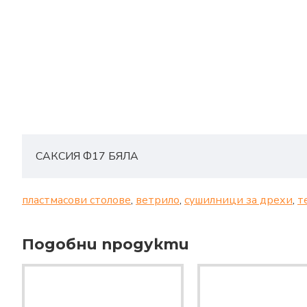
САКСИЯ Ф17 БЯЛА
пластмасови столове
,
ветрило
,
сушилници за дрехи
,
т
Подобни продукти