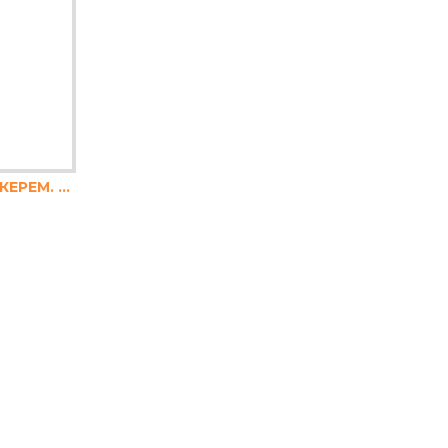
САКСИЯ РЕБРО Ф14 КЕРЕМ. МИЛ