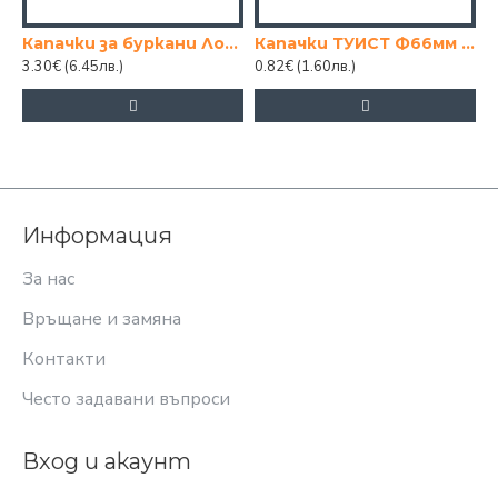
Капачки за буркани Ловеч, 50 бр.
Капачки ТУИСТ Ф66мм 10 бр.
3.30€
(6.45лв.)
0.82€
(1.60лв.)
0
Информация
За нас
Връщане и замяна
Контакти
Често задавани въпроси
Вход и акаунт