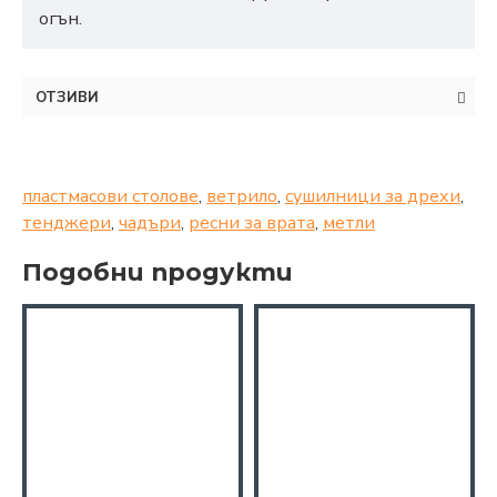
огън.
ОТЗИВИ
пластмасови столове
,
ветрило
,
сушилници за дрехи
,
тенджери
,
чадъри
,
ресни за врата
,
метли
Подобни продукти