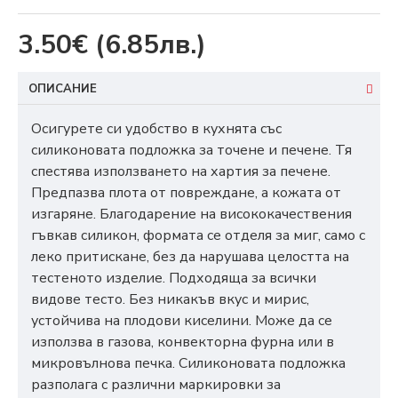
3.50€
(6.85лв.)
ОПИСАНИЕ
Осигурете си удобство в кухнята със
силиконовата подложка за точене и печене. Тя
спестява използването на хартия за печене.
Предпазва плота от повреждане, а кожата от
изгаряне. Благодарение на висококачествения
гъвкав силикон, формата се отделя за миг, само с
леко притискане, без да нарушава целостта на
тестеното изделие. Подходяща за всички
видове тесто. Без никакъв вкус и мирис,
устойчива на плодови киселини. Може да се
използва в газова, конвекторна фурна или в
микровълнова печка. Силиконовата подложка
разполага с различни маркировки за