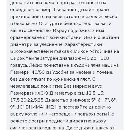
допълнителна помощ при разточването на
определен размер. Гъвкавият дизайн прави
прехвърлянето на вече готовите изделия лесно
и безопасно. Осигурете безопастност за вас и
вашето семейство. Върху подложката има
оразмеряване от всички страни. Има и очертани
диаметри за улеснение. Характеристики:
Висококачествен и гъвкав силикон Устойчива на
широк температурен диапазон: -40 до +110
градуса. Лесно почистване в съдомиялна машина
Размери: 40/50 см Удобна за месене и точене,
без да се плъзга по кухненския плот. С
незалепващо покритие Без мирис и вкус
Размервания:0-9 Диаметър в см.: 12.5; 15;
17.5;20;22.5;25 Диаметър в инчове: 5", 6", 7", 8",
9", 10" ВНИМАНИЕ: Не поставяйте директно
върху котлони и нагорещени повърхности Не
режете с остри предмети директно върху
силиконовата подложка. Да се държи далеч от