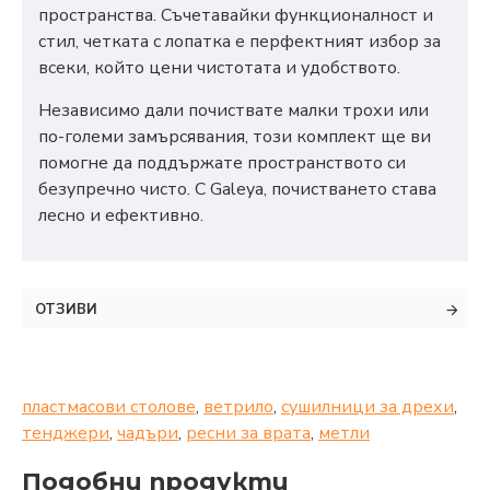
пространства. Съчетавайки функционалност и
стил, четката с лопатка е перфектният избор за
всеки, който цени чистотата и удобството.
Независимо дали почиствате малки трохи или
по-големи замърсявания, този комплект ще ви
помогне да поддържате пространството си
безупречно чисто. С Galeya, почистването става
лесно и ефективно.
ОТЗИВИ
пластмасови столове
,
ветрило
,
сушилници за дрехи
,
тенджери
,
чадъри
,
ресни за врата
,
метли
Подобни продукти