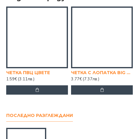
ЧЕТКА ПВЦ ЦВЕТЕ
ЧЕТКА С ЛОПАТКА BIG SET BG
1.59€
(3.11лв.)
3.77€
(7.37лв.)
3
ПОСЛЕДНО РАЗГЛЕЖДАНИ