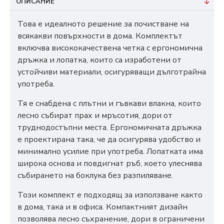
ОПИСАНИЕ
Това е идеалното решение за почистване на
всякакви повърхности в дома. Комплектът
включва висококачествена четка с ергономична
дръжка и лопатка, които са изработени от
устойчиви материали, осигуряващи дълготрайна
употреба.
Тя е снабдена с плътни и гъвкави влакна, които
лесно събират прах и мръсотия, дори от
труднодостъпни места. Ергономичната дръжка
е проектирана така, че да осигурява удобство и
минимално усилие при употреба. Лопатката има
широка основа и повдигнат ръб, което улеснява
събирането на боклука без разпиляване.
Този комплект е подходящ за използване както
в дома, така и в офиса. Компактният дизайн
позволява лесно съхранение, дори в ограничени