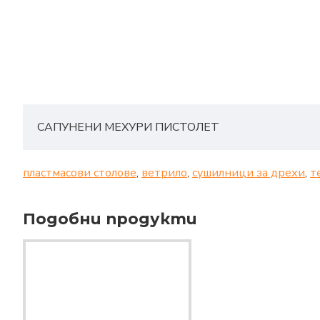
САПУНЕНИ МЕХУРИ ПИСТОЛЕТ
пластмасови столове
,
ветрило
,
сушилници за дрехи
,
т
Подобни продукти