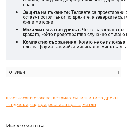
пране.
Защита на тъканите:
Теловете са проектирани с
оставят остри гънки по дрехите, а заварките са г
фини материи.
Механизъм за сигурност:
Често разполага със
краката, който предотвратява случайно сгъване 
Компактно съхранение:
Когато не се използва
плоска форма, заемайки минимално място зад га
ОТЗИВИ
пластмасови столове
,
ветрило
,
сушилници за дрехи
,
тенджери
,
чадъри
,
ресни за врата
,
метли
Информация