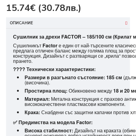
15.74€
(30.78лв.)
ОПИСАНИЕ
Gemini
Сушилник за дрехи FACTOR – 185/100 см (Крилат 
Сушилникът
Factor
е един от най-търсените класичес
каза
предлага отличен баланс между голяма площ за прос
конструкция. Дизайнът с разтварящи се „крила“ позв
прането.
???? Технически характеристики:
Размери в разгънато състояние:
185 см
(дълж
(височина).
Простирна площ:
Обикновено между
18 и 20 м
Материал:
Метална конструкция с прахово анти
висококачествени пластмасови компоненти.
Крака:
Снабдени със защитни капачки против хл
✅ Предимства на модела Factor:
Висока стабилност:
Дизайнът на краката (обикн
основи) осигурява добра устойчивост дори при