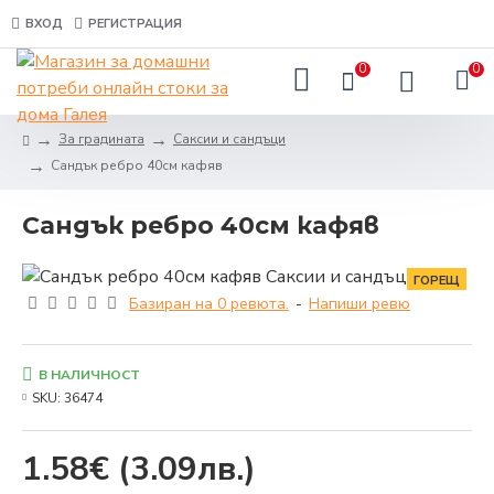
ВХОД
РЕГИСТРАЦИЯ
0
0
За градината
Саксии и сандъци
Сандък ребро 40см кафяв
Сандък ребро 40см кафяв
ГОРЕЩ
Базиран на 0 ревюта.
-
Напиши ревю
В НАЛИЧНОСТ
SKU:
36474
1.58€
(3.09лв.)