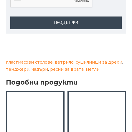
ПРОДЪЛЖИ
пластмасови столове
,
ветрило
,
сушилници за дрехи
,
тенджери
,
чадъри
,
ресни за врата
,
метли
Подобни продукти