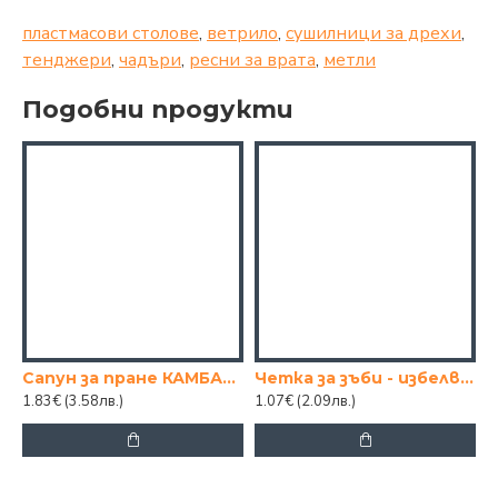
пластмасови столове
,
ветрило
,
сушилници за дрехи
,
тенджери
,
чадъри
,
ресни за врата
,
метли
Подобни продукти
Сапун за пране КАМБАНА
Четка за зъби - избелваща
1.83€
(3.58лв.)
1.07€
(2.09лв.)
0