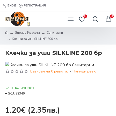
ВХОД
РЕГИСТРАЦИЯ
0
0
Здраве Красота
Санитарни
Клечки за уши SILKLINE 200 бр
Клечки за уши SILKLINE 200 бр
Базиран на 0 ревюта.
-
Напиши ревю
В НАЛИЧНОСТ
SKU:
22346
1.20€
(2.35лв.)