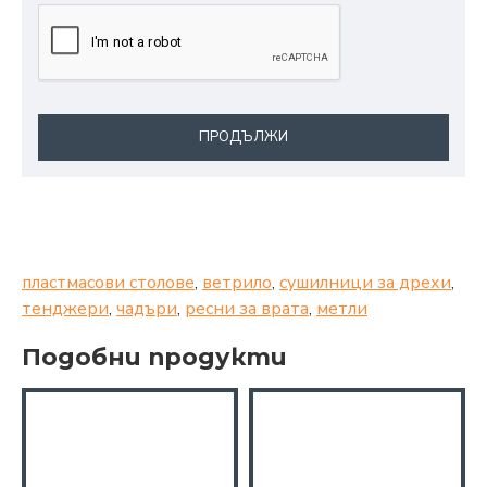
ПРОДЪЛЖИ
пластмасови столове
,
ветрило
,
сушилници за дрехи
,
тенджери
,
чадъри
,
ресни за врата
,
метли
Подобни продукти