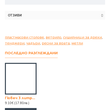
ОТЗИВИ
пластмасови столове
,
ветрило
,
сушилници за дрехи
,
тенджери
,
чадъри
,
ресни за врата
,
метли
ПОСЛЕДНО РАЗГЛЕЖДАНИ
Гювеч 3 литра троянска шарка
9.10€
(17.80лв.)