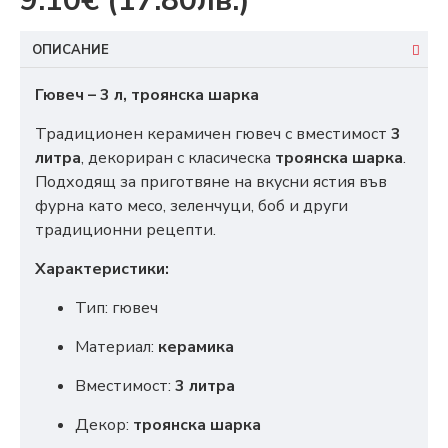
9.10€
(17.80лв.)
ОПИСАНИЕ
Гювеч – 3 л, троянска шарка
Традиционен керамичен гювеч с вместимост
3
литра
, декориран с класическа
троянска шарка
.
Подходящ за приготвяне на вкусни ястия във
фурна като месо, зеленчуци, боб и други
традиционни рецепти.
Характеристики:
Тип: гювеч
Материал:
керамика
Вместимост:
3 литра
Декор:
троянска шарка