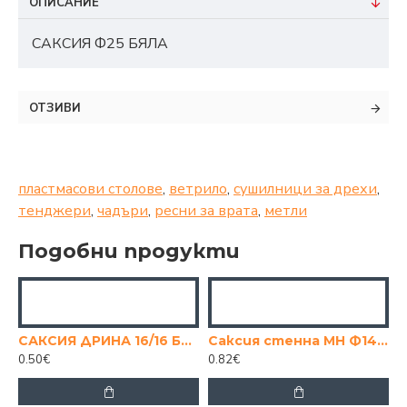
ОПИСАНИЕ
САКСИЯ Ф25 БЯЛА
ОТЗИВИ
пластмасови столове
,
ветрило
,
сушилници за дрехи
,
тенджери
,
чадъри
,
ресни за врата
,
метли
Подобни продукти
САКСИЯ ДРИНА 16/16 БЯЛА
Саксия стенна МН Ф14 бяла
0.50€
0.82€