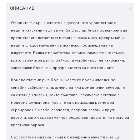
ОПИСАНИЕ
Открийте съвършенството на десертното удоволствие с
нашите изискани чаши за мелба Destina. Те са проектирани да
предоставят елегантност и стил на всяка маса, превръщайки
вашите сладки изкушения в истинско произведение на
изкуството. Всяка е изработена от висококачествено стъкло,
което гарантира дълготрайност и устойчивост на износване,
запазвайки блясъка и прозрачността си през годините.
Комплектът съдържа 6 чаши, което го прави идеален за
семейни събирания, празненства или романтични вечери. Те
са с изящен дизайн, който съчетава класическа естетика с
модерна функционалност. Те са с подходящ размер за
сервиране на мелба, сладолед, плодови салати и други
десерти, като същевременно предоставят достатъчно място за
креативни украси.
Със своята изчистена линия и безупречно качество, те ще