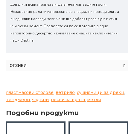
допълнят всяка трапеза и ще впечатлят вашите гости.
Независимо дали ги използвате за специални поводи или за
ежедневни наслади, тези чаши ще добавят доза лукс и стил
към всеки момент. Позволете си да се потопите в едно
неповторимо десертно изживяване с нашите изключителни
чаши Destina.
ОТЗИВИ
пластмасови столове
,
ветрило
,
сушилници за дрехи
,
тенджери
,
чадъри
,
ресни за врата
,
метли
Подобни продукти