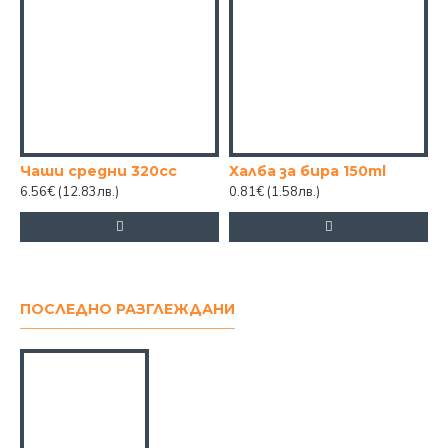
Чаши средни 320cc
Халба за бира 150ml
6.56€
(12.83лв.)
0.81€
(1.58лв.)
3
ПОСЛЕДНО РАЗГЛЕЖДАНИ