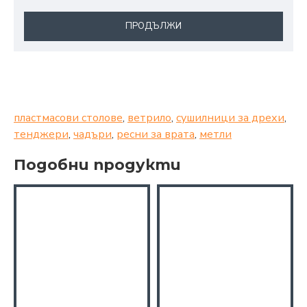
ПРОДЪЛЖИ
пластмасови столове
,
ветрило
,
сушилници за дрехи
,
тенджери
,
чадъри
,
ресни за врата
,
метли
Подобни продукти