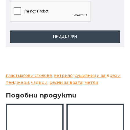
ПРОДЪЛЖИ
пластмасови столове
,
ветрило
,
сушилници за дрехи
,
тенджери
,
чадъри
,
ресни за врата
,
метли
Подобни продукти