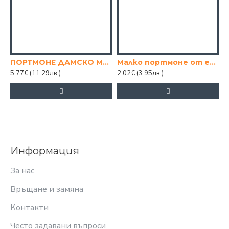
ПОРТМОНЕ ДАМСКО МИКС ЦВЕТОВЕ
Малко портмоне от естествена кожа 10/8см.
Ч
5.77€
(11.29лв.)
2.02€
(3.95лв.)
1
Информация
За нас
Връщане и замяна
Контакти
Често задавани въпроси