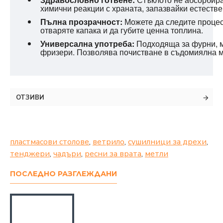
химични реакции с храната, запазвайки естестве
Пълна прозрачност:
Можете да следите процеса
отваряте капака и да губите ценна топлина.
Универсална употреба:
Подходяща за фурни, м
фризери. Позволява почистване в съдомиялна 
ОТЗИВИ
пластмасови столове
,
ветрило
,
сушилници за дрехи
,
тенджери
,
чадъри
,
ресни за врата
,
метли
ПОСЛЕДНО РАЗГЛЕЖДАНИ