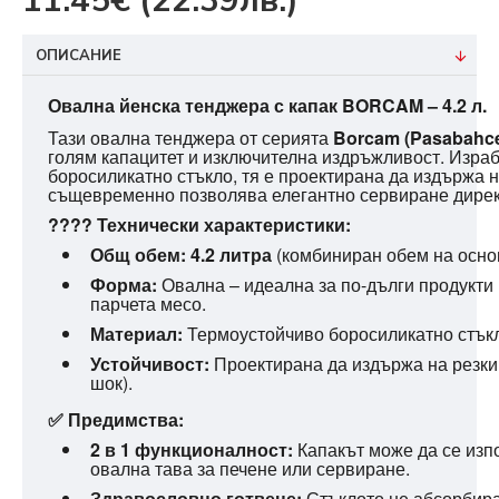
11.45€
(22.39лв.)
ОПИСАНИЕ
Gemini
Овална йенска тенджера с капак BORCAM – 4.2 л.
Тази овална тенджера от серията
Borcam (Pasabahc
каза
голям капацитет и изключителна издръжливост. Изра
боросиликатно стъкло, тя е проектирана да издържа н
същевременно позволява елегантно сервиране директ
???? Технически характеристики:
Общ обем:
4.2 литра
(комбиниран обем на основ
Форма:
Овална – идеална за по-дълги продукти 
парчета месо.
Материал:
Термоустойчиво боросиликатно стък
Устойчивост:
Проектирана да издържа на резки
шок).
✅ Предимства:
2 в 1 функционалност:
Капакът може да се изп
овална тава за печене или сервиране.
Здравословно готвене:
Стъклото не абсорбира