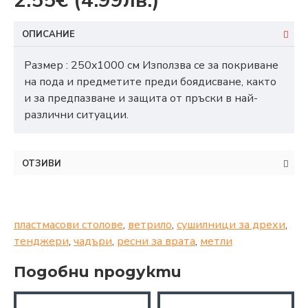
2.55€
(4.99лв.)
ОПИСАНИЕ
Размер : 250x1000 см Използва се за покриване
на пода и предметите преди боядисване, както
и за предпазване и защита от пръски в най-
различни ситуации.
ОТЗИВИ
пластмасови столове
,
ветрило
,
сушилници за дрехи
,
тенджери
,
чадъри
,
ресни за врата
,
метли
Подобни продукти