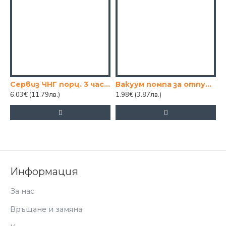
Сервиз ЧНГ порц. 3 части
Вакуум помпа за отпушване – 20 × 13 см
6.03€
(11.79лв.)
1.98€
(3.87лв.)
Информация
За нас
Връщане и замяна