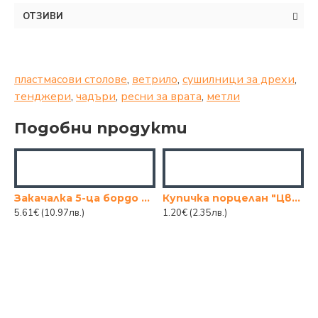
ОТЗИВИ
пластмасови столове
,
ветрило
,
сушилници за дрехи
,
тенджери
,
чадъри
,
ресни за врата
,
метли
Подобни продукти
среден
Закачалка 5-ца бордо тънка
Купичка порцелан "Цвете" 7" (17.78см)
5.61€
(10.97лв.)
1.20€
(2.35лв.)
1