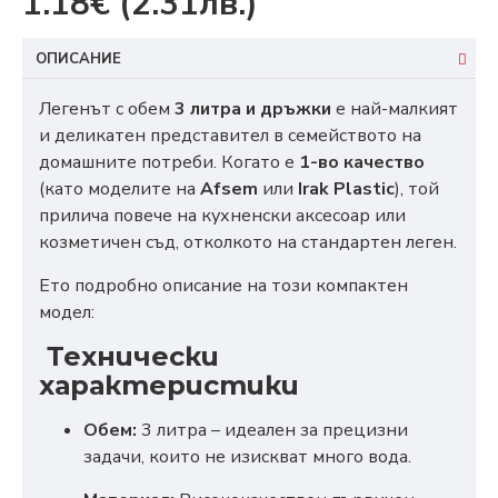
1.18€
(2.31лв.)
ОПИСАНИЕ
Легенът с обем
3 литра и дръжки
е най-малкият
и деликатен представител в семейството на
домашните потреби. Когато е
1-во качество
(като моделите на
Afsem
или
Irak Plastic
), той
прилича повече на кухненски аксесоар или
козметичен съд, отколкото на стандартен леген.
Ето подробно описание на този компактен
модел:
Технически
характеристики
Обем:
3 литра – идеален за прецизни
задачи, които не изискват много вода.