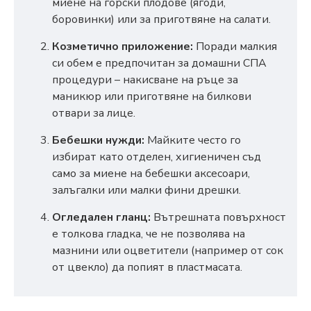
миене на горски плодове (ягоди,
боровинки) или за приготвяне на салати.
Козметично приложение:
Поради малкия
си обем е предпочитан за домашни СПА
процедури – накисване на ръце за
маникюр или приготвяне на билкови
отвари за лице.
Бебешки нужди:
Майките често го
избират като отделен, хигиеничен съд
само за миене на бебешки аксесоари,
залъгалки или малки фини дрешки.
Огледален гланц:
Вътрешната повърхност
е толкова гладка, че не позволява на
мазнини или оцветители (например от сок
от цвекло) да попият в пластмасата.