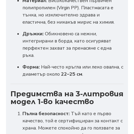
Материал:
Висококачествен първичен
полипропилен (Virgin PP). Пластмасата е
тънка, но изключително здрава и
еластична, без никакъв мирис на химия.
Дръжки:
Обикновено са нежни,
интегрирани в борда, като осигуряват
перфектен захват за пренасяне с една
ръка.
Форма:
Най-често кръгла или леко овална, с
диаметър около
22–25 см
.
Предимства на 3-литровия
модел 1-во качество
Пълна безопасност:
Тъй като е първо
качество, той е сертифициран за контакт с
храна. Можете спокойно да го ползвате за