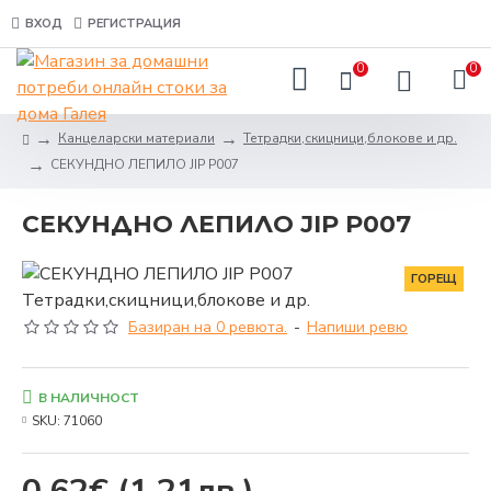
ВХОД
РЕГИСТРАЦИЯ
0
0
Канцеларски материали
Тетрадки,скицници,блокове и др.
СЕКУНДНО ЛЕПИЛО JIP P007
СЕКУНДНО ЛЕПИЛО JIP P007
ГОРЕЩ
Базиран на 0 ревюта.
-
Напиши ревю
В НАЛИЧНОСТ
SKU:
71060