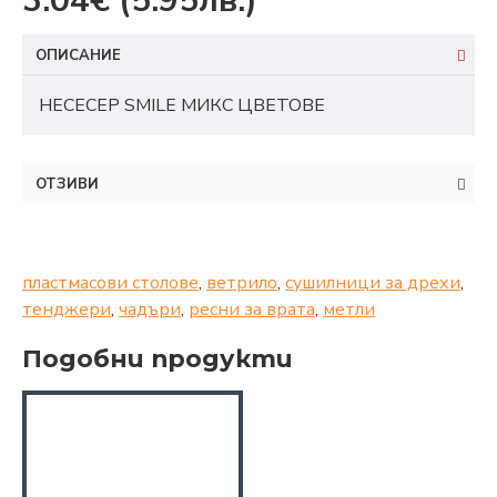
3.04€
(5.95лв.)
ОПИСАНИЕ
НЕСЕСЕР SMILE МИКС ЦВЕТОВЕ
ОТЗИВИ
пластмасови столове
,
ветрило
,
сушилници за дрехи
,
тенджери
,
чадъри
,
ресни за врата
,
метли
Подобни продукти