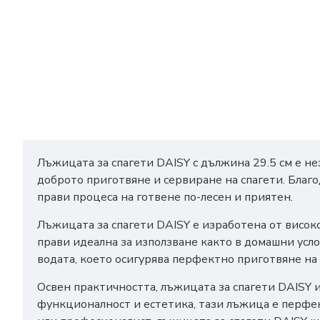
Лъжицата за спагети DAISY с дължина 29.5 см е не
доброто приготвяне и сервиране на спагети. Благ
прави процеса на готвене по-лесен и приятен.
Лъжицата за спагети DAISY е изработена от висок
прави идеална за използване както в домашни усл
водата, което осигурява перфектно приготвяне на 
Освен практичността, лъжицата за спагети DAISY 
функционалност и естетика, тази лъжица е перфек