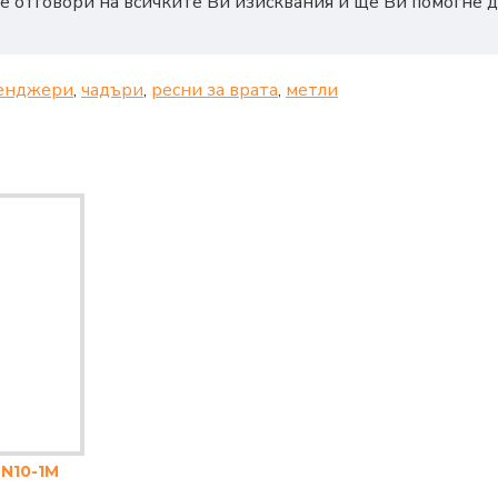
е отговори на всичките Ви изисквания и ще Ви помогне д
енджери
,
чадъри
,
ресни за врата
,
метли
N10-1M