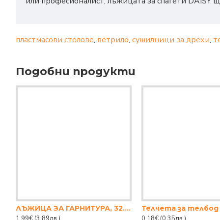
или професионалист, лъжицата за спагети DAISY щ
пластмасови столове
,
ветрило
,
сушилници за дрехи
,
т
Подобни продукти
ЛЪЖИЦА ЗА ГАРНИТУРА, 32.5СМ. DAISY
Телчета за телбод 
1.99€
(3.89лв.)
0.18€
(0.35лв.)