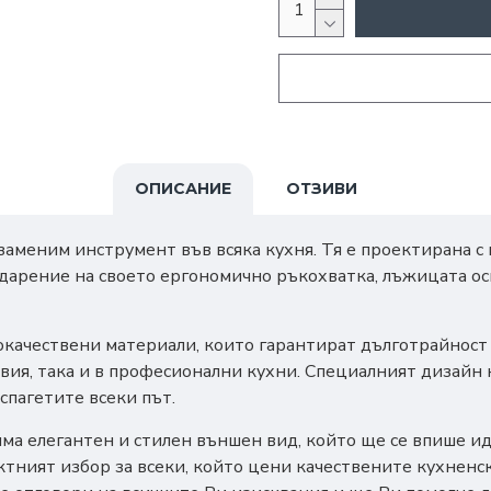
ОПИСАНИЕ
ОТЗИВИ
заменим инструмент във всяка кухня. Тя е проектирана с
одарение на своето ергономично ръкохватка, лъжицата ос
окачествени материали, които гарантират дълготрайност 
овия, така и в професионални кухни. Специалният дизайн
спагетите всеки път.
има елегантен и стилен външен вид, който ще се впише ид
тният избор за всеки, който цени качествените кухненск