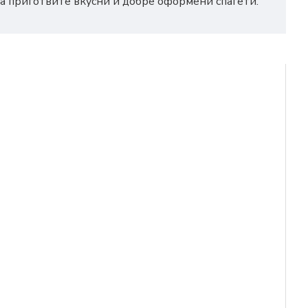
а приготвите вкусни и добре оформени спагети.