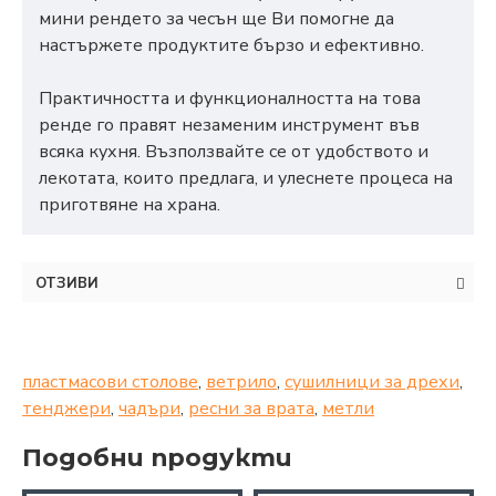
мини рендето за чесън ще Ви помогне да
настържете продуктите бързо и ефективно.
Практичността и функционалността на това
ренде го правят незаменим инструмент във
всяка кухня. Възползвайте се от удобството и
лекотата, които предлага, и улеснете процеса на
приготвяне на храна.
ОТЗИВИ
пластмасови столове
,
ветрило
,
сушилници за дрехи
,
тенджери
,
чадъри
,
ресни за врата
,
метли
Подобни продукти