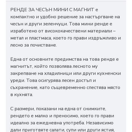
РЕНДЕ ЗА ЧЕСЪН МИНИ С МАГНИТ е
компактно и удобно решение за настъргване на
чесън и други зеленчуци. Това мини ренде е
изработено от висококачествени материали –
метал и пластмаса, което го прави издръжливо и
лесно за почистване.
Една от основните предимства на това ренде е
магнитът, който позволява лесното му
закрепване на хладилници или други кухненски
уреди. Това осигурява лесен достъп и
съхранение, като същевременно спестява място
в кухнята.
С размери, показани на една от снимките,
рендето е малко и преносимо, което го прави
идеално за ежедневна употреба. Независимо
дали приготвяте салати, супи или други ястия,