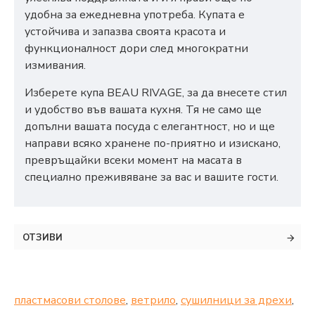
удобна за ежедневна употреба. Купата е
устойчива и запазва своята красота и
функционалност дори след многократни
измивания.
Изберете купа BEAU RIVAGE, за да внесете стил
и удобство във вашата кухня. Тя не само ще
допълни вашата посуда с елегантност, но и ще
направи всяко хранене по-приятно и изискано,
превръщайки всеки момент на масата в
специално преживяване за вас и вашите гости.
ОТЗИВИ
пластмасови столове
,
ветрило
,
сушилници за дрехи
,