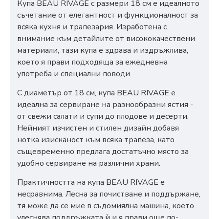
Купа BEAU RIVAGE с размери 18 см е идеалното
съчетание от елегантност и функционалност за
всяка кухня и трапезария. Изработена с
внимание към детайлите от висококачествени
материали, тази купа е здрава и издръжлива,
което я прави подходяща за ежедневна
употреба и специални поводи.
С диаметър от 18 см, купа BEAU RIVAGE е
идеална за сервиране на разнообразни ястия -
от свежи салати и супи до плодове и десерти.
Нейният изчистен и стилен дизайн добавя
нотка изисканост към всяка трапеза, като
същевременно предлага достатъчно място за
удобно сервиране на различни храни.
Практичността на купа BEAU RIVAGE е
несравнима. Лесна за почистване и поддържане,
тя може да се мие в съдомиялна машина, което
улеснява поддръжката ѝ и я прави още по-