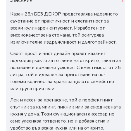
ОПИСАНИЕ
Казан 25л БЕЗ ДЕКОР представлява идеалното
съчетание от практичност и елегантност за
всеки кулинарен ентусиаст. Изработен от
висококачествена стомана, той осигурява
изключителна издръжливост и дълготрайност.
Своят прост и чист дизайн правят казанът
подходящ както за готвене на открито, така и за
ползване в домашни условия. С вместимост от 25
литра, той е идеален за приготвяне на по-
големи количества храна за цялото семейство
или група приятели.
Лек и лесен за пренасяне, той е перфектният
спътник за къмпинг, пикник или за ежедневната
кухня у дома. Този функционален аксесоар не
само улеснява готвенето, но и добавя стил и
удобство във всяка кухня или на открито.