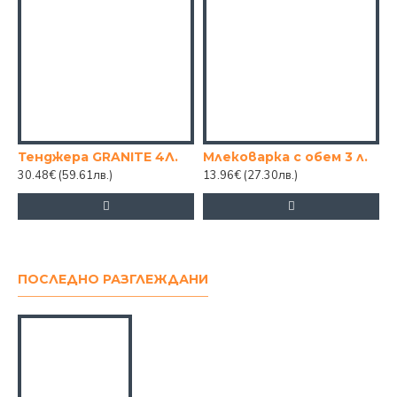
Тенджера GRANITE 4Л.
Млековарка с обем 3 л.
30.48€
(59.61лв.)
13.96€
(27.30лв.)
4
ПОСЛЕДНО РАЗГЛЕЖДАНИ