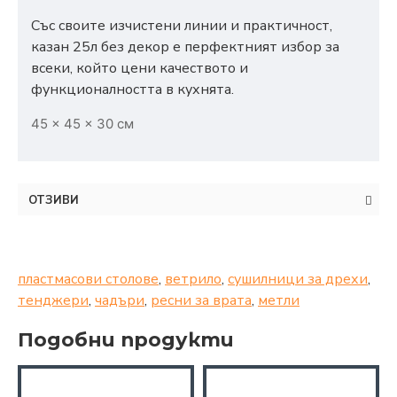
Със своите изчистени линии и практичност,
казан 25л без декор е перфектният избор за
всеки, който цени качеството и
функционалността в кухнята.
45 × 45 × 30 см
ОТЗИВИ
пластмасови столове
,
ветрило
,
сушилници за дрехи
,
тенджери
,
чадъри
,
ресни за врата
,
метли
Подобни продукти