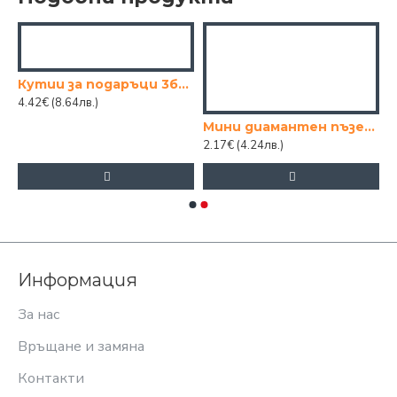
См.
Кутии за подаръци 3бр к-кт ЧНГ
4.42€
(8.64лв.)
Мини диамантен пъзел с кристали – Творчески комплект за начинаещи
2.17€
(4.24лв.)
Информация
За нас
Връщане и замяна
Контакти