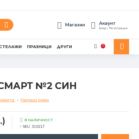
Акаунт
Магазин
Вход / Регистрация
0
 СТЕЛАЖИ
ПРАЗНИЦИ
ДРУГИ
СМАРТ №2 СИН
ревюта.
-
Напиши ревю
.)
В НАЛИЧНОСТ
SKU:
310217