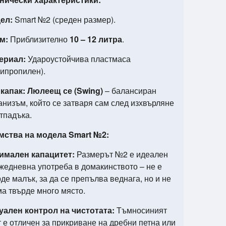
ел:
Smart №2 (среден размер).
м:
Приблизително
10 – 12 литра
.
ериал:
Удароустойчива пластмаса
липропилен).
 капак:
Люлеещ се (Swing)
– балансиран
анизъм, който се затваря сам след изхвърляне
тпадъка.
ства на модела Smart №2:
имален капацитет:
Размерът №2 е идеален
ежедневна употреба в домакинството – не е
де малък, за да се препълва веднага, но и не
ма твърде много място.
уален контрол на чистотата:
Тъмносиният
 е отличен за прикриване на дребни петна или