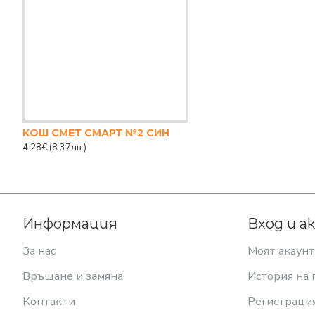
КОШ СМЕТ СМАРТ №2 СИН
4.28€
(8.37лв.)
Информация
Вход и а
За нас
Моят акаунт
Връщане и замяна
История на 
Контакти
Регистраци