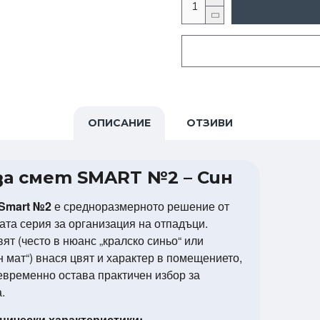
ОПИСАНИЕ
ОТЗИВИ
за смет SMART №2 – Син
Smart №2
е средноразмерното решение от
ата серия за организация на отпадъци.
ят (често в нюанс „кралско синьо“ или
 мат“) внася цвят и характер в помещението,
евременно остава практичен избор за
.
нически характеристики: