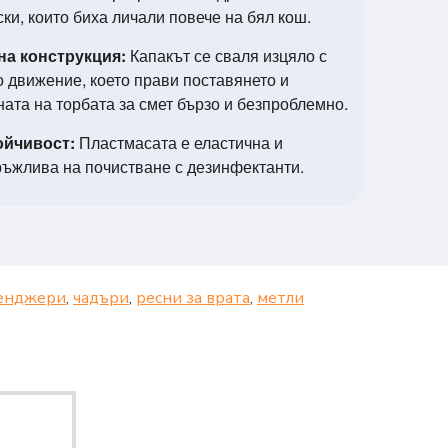
ки, които биха личали повече на бял кош.
на конструкция:
Капакът се сваля изцяло с
о движение, което прави поставянето и
ата на торбата за смет бързо и безпроблемно.
ойчивост:
Пластмасата е еластична и
ръжлива на почистване с дезинфектанти.
енджери
,
чадъри
,
ресни за врата
,
метли