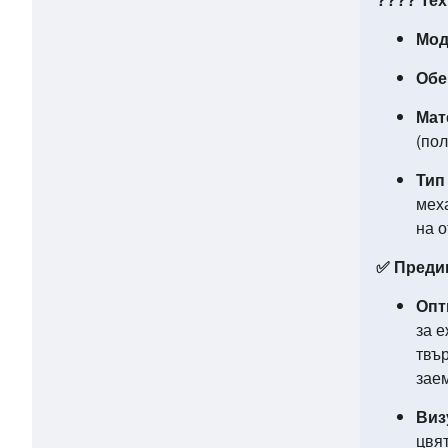
Мод
Обе
Мат
(по
Тип
мех
на о
✅ Предим
Опт
за 
твър
зае
Виз
цвят