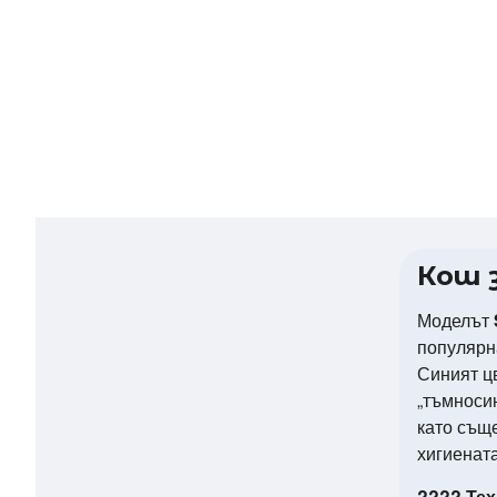
Кош 
К
а
Моделът
з
популярн
а
Синият цв
х
„тъмносин
т
като същ
е
хигиената
???? Тех