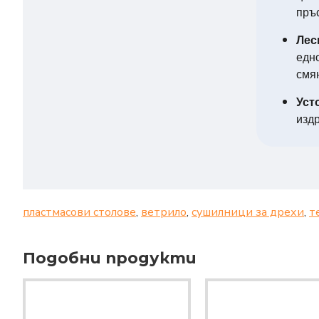
пръс
Лес
едн
смян
Уст
изд
пластмасови столове
,
ветрило
,
сушилници за дрехи
,
т
Подобни продукти