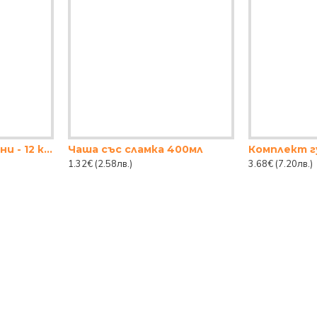
Африкански животни - 12 кубчета
Чаша със сламка 400мл
1.32€
(2.58лв.)
3.68€
(7.20лв.)