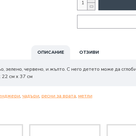
ОПИСАНИЕ
ОТЗИВИ
о, зелено, червено, и жълто. С него детето може да сгло
 22 см х 37 см
енджери
,
чадъри
,
ресни за врата
,
метли