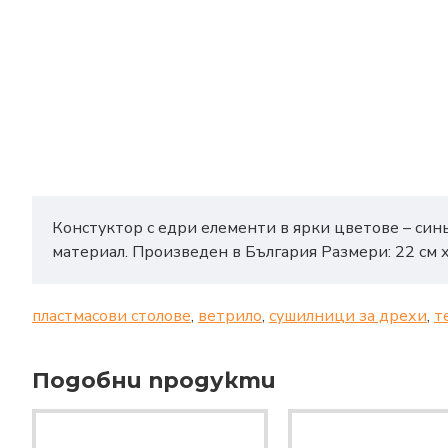
Констуктор с едри елементи в ярки цветове – синь
материал. Произведен в България Размери: 22 см х
пластмасови столове
,
ветрило
,
сушилници за дрехи
,
т
Подобни продукти