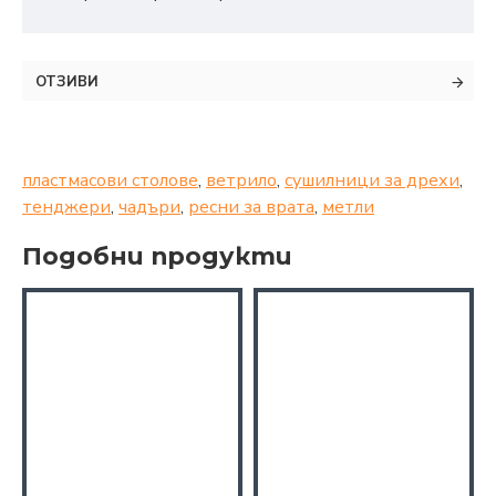
ОТЗИВИ
пластмасови столове
,
ветрило
,
сушилници за дрехи
,
тенджери
,
чадъри
,
ресни за врата
,
метли
Подобни продукти