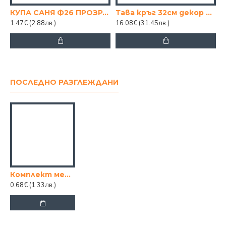
КУПА САНЯ Ф26 ПРОЗРАЧНА
Тава кръг 32см декор ЕСЕН
1.47€
(2.88лв.)
16.08€
(31.45лв.)
0
ПОСЛЕДНО РАЗГЛЕЖДАНИ
Комплект метални фиби за коса – 32 броя черни извити фиби
0.68€
(1.33лв.)