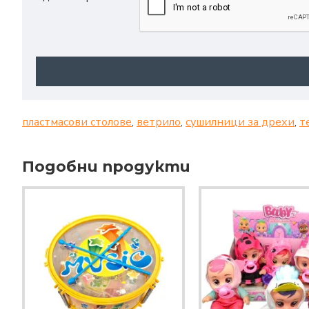
пластмасови столове
,
ветрило
,
сушилници за дрехи
,
т
Подобни продукти