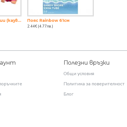
Кукла бебе с функции (казва мама) 18см.
Пояс Rainbow 61см
2.44€
(4.77лв.)
каунт
Полезни връзки
Общи условия
поръчките
Политика за поверителност
я
Блог