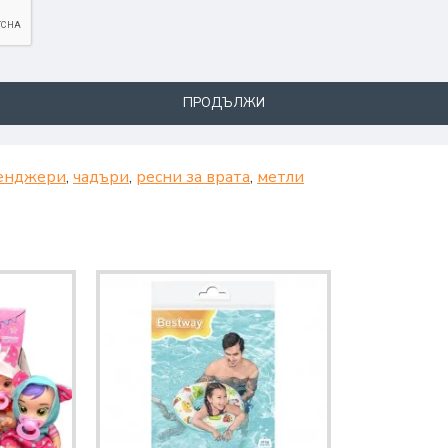
ПРОДЪЛЖИ
енджери
,
чадъри
,
ресни за врата
,
метли