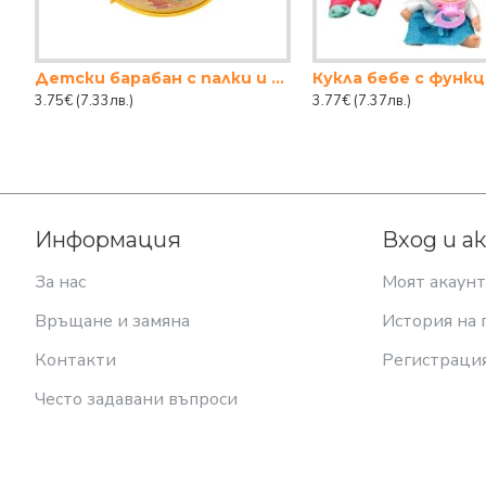
Детски барабан с палки и коланче, Ф26см
3.75€
(7.33лв.)
3.77€
(7.37лв.)
Информация
Вход и а
За нас
Моят акаунт
Връщане и замяна
История на 
Контакти
Регистраци
Често задавани въпроси