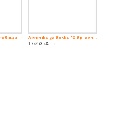
белваща
Лепенки за болки 10 бр, лепенки Knee Patch
1.74€
(3.40лв.)