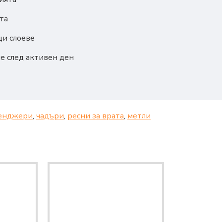
та
щи слоеве
е след активен ден
енджери
,
чадъри
,
ресни за врата
,
метли