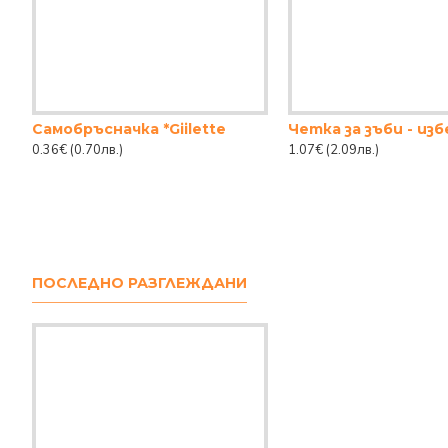
Самобръсначка *Giilette
Четка за зъби - из
0.36€
(0.70лв.)
1.07€
(2.09лв.)
ПОСЛЕДНО РАЗГЛЕЖДАНИ