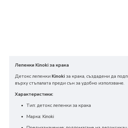
Лепенки Kinoki за крака
Детокс лепенки
Kinoki
за крака, създадени да подп
върху стъпалата преди сън за удобно използване.
Характеристики:
Тип: детокс лепенки за крака
Марка: Kinoki
Предназначение: подпомагане на детоксикац