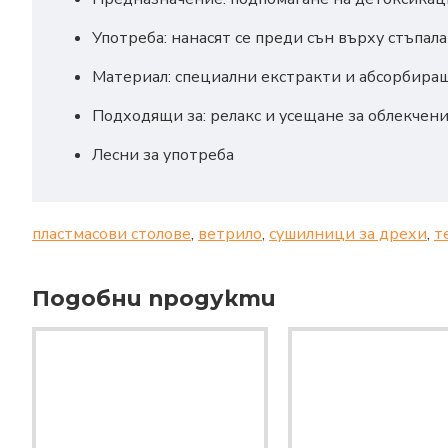
Употреба: нанасят се преди сън върху стъпала
Материал: специални екстракти и абсорбира
Подходящи за: релакс и усещане за облекчени
Лесни за употреба
пластмасови столове
,
ветрило
,
сушилници за дрехи
,
т
Подобни продукти