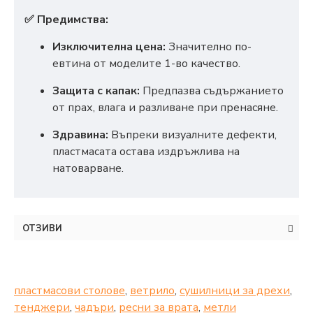
✅ Предимства:
Изключителна цена:
Значително по-
евтина от моделите 1-во качество.
Защита с капак:
Предпазва съдържанието
от прах, влага и разливане при пренасяне.
Здравина:
Въпреки визуалните дефекти,
пластмасата остава издръжлива на
натоварване.
ОТЗИВИ
пластмасови столове
,
ветрило
,
сушилници за дрехи
,
тенджери
,
чадъри
,
ресни за врата
,
метли