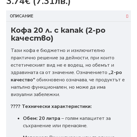
3.74€
(7.31лв.)
ОПИСАНИЕ
Кофа 20 л. с капак (2-ро
качество)
Тази кофа е бюджетно и изключително
практично решение за дейности, при които
естетическият вид не е водещ, но обемът и
здравината са от значение. Означението
„2-ро
качество“
обикновено означава, че продуктът е
напълно функционален, но може да има
визуални забележки.
???? Технически характеристики:
Обем:
20 литра
– голям капацитет за
съхранение или пренасяне.