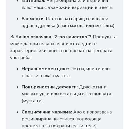
Материал:
Рециклирана или първична
пластмаса с възможни вариации в цвета.
Елементи:
Плътно затварящ се капак и
здрава дръжка (пластмасова или метална).
⚠️ Какво означава „2-ро качество“?
Продуктът
може да притежава някои от следните
характеристики, които не пречат на неговата
употреба:
Неравномерен цвят:
Петна, ивици или
нюанси в пластмасата.
Повърхностни дефекти:
Драскотини,
малки шупли или остатъци от отливката
(мустаци).
Специфична миризма:
Ако е използвана
рециклирана пластмаса (подходяща
предимно за нехранителни цели).