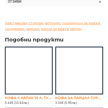
ОТЗИВИ
пластмасови столове
,
ветрило
,
сушилници за дрехи
,
тенджери
,
чадъри
,
ресни за врата
,
метли
Подобни продукти
КОФА С КАПАК 15 Л. ТУРСКА
КОФА ЗА ПАРЦАЛ ТУРСКА, КРЪГЛА
5.44€
(10.64лв.)
3.04€
(5.95лв.)