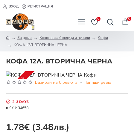
ВХОД
РЕГИСТРАЦИЯ
0
0
За дома
Кошове за боклуци и чували
Кофи
КОФА 12Л. ВТОРИЧНА ЧЕРНА
КОФА 12Л. ВТОРИЧНА ЧЕРНА
2-3 DAYS
Базиран на 0 ревюта.
-
Напиши ревю
2-3 DAYS
SKU:
34658
1.78€
(3.48лв.)