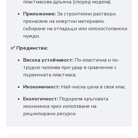
пластмасова дръжка (според модела).
Приложение:
За строителни разтвори,
пренасяне на инертни материали,
събиране на отпадъци или селскостопански
нужди.
✅ Предимства:
Висока устойчивост:
По-еластична и по-
трудно чуплива при удар в сравнение с
първичната пластмаса.
Икономичност:
Най-ниска цена в своя клас.
Екологичност:
Подкрепя кръговата
икономика чрез използване на
рециклирани ресурси.