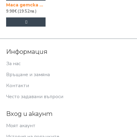
Маса детска от ПВЦ материал 44 см- квадратна
9.98€
(19.52лв.)
Информация
За нас
Връщане и замяна
Контакти
Често задавани въпроси
Вход и акаунт
Моят акаунт
История на поръчките