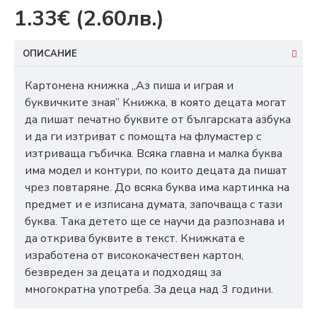
1.33€
(2.60лв.)
ОПИСАНИЕ
Картонена книжка „Аз пиша и играя и
буквичките зная” Книжка, в която децата могат
да пишат печатно буквите от българската азбука
и да ги изтриват с помощта на флумастер с
изтриваща гъбичка. Всяка главна и малка буква
има модел и контури, по които децата да пишат
чрез повтаряне. До всяка буква има картинка на
предмет и е изписана думата, започваща с тази
буква. Така детето ще се научи да разпознава и
да открива буквите в текст. Книжката е
изработена от висококачествен картон,
безвреден за децата и подходящ за
многократна употреба. За деца над 3 години.