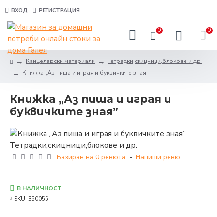
ВХОД
РЕГИСТРАЦИЯ
0
0
Канцеларски материали
Тетрадки,скицници,блокове и др.
Книжка „Аз пиша и играя и буквичките зная”
Книжка „Аз пиша и играя и
буквичките зная”
Базиран на 0 ревюта.
-
Напиши ревю
В НАЛИЧНОСТ
SKU:
350055