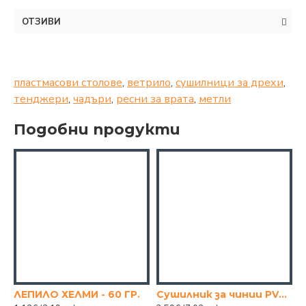
ОТЗИВИ
пластмасови столове
,
ветрило
,
сушилници за дрехи
,
тенджери
,
чадъри
,
ресни за врата
,
метли
Подобни продукти
ЛЕПИЛО ХЕЛМИ - 60 ГР.
Сушилник за чинии PVC – Кафяв