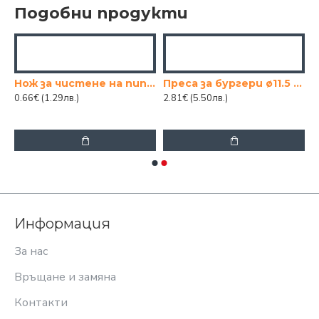
Подобни продукти
Нож за чистене на пипер
Преса за бургери ø11.5 см
0.66€
(1.29лв.)
2.81€
(5.50лв.)
xh15,5cm
Информация
За нас
Връщане и замяна
Контакти