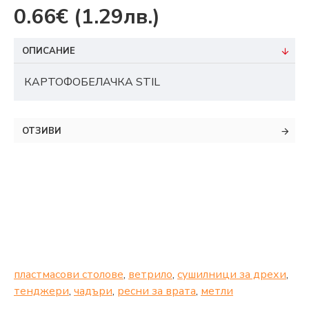
0.66€
(1.29лв.)
ОПИСАНИЕ
КАРТОФОБЕЛАЧКА STIL
ОТЗИВИ
пластмасови столове
,
ветрило
,
сушилници за дрехи
,
тенджери
,
чадъри
,
ресни за врата
,
метли