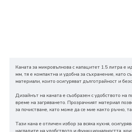
Каната за микровълнова с капацитет 1.5 литра е 
мм, тя е компактна и удобна за съхранение, като
материали, които осигуряват дълготрайност и без
Дизайнът на каната е съобразен с удобството на 
време на загряването. Прозрачният материал позв
за почистване, като може да се мие както ръчно, т
Тази кана е отличен избор за всяка кухня, осигуряв
насладите на удобството и функционалността, коит