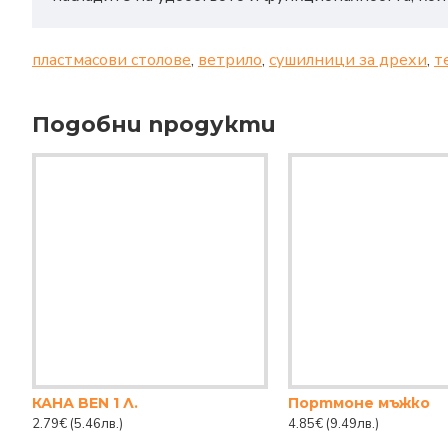
пластмасови столове
,
ветрило
,
сушилници за дрехи
,
т
Подобни продукти
КАНА BEN 1 Л.
Портмоне мъжко
2.79€
(5.46лв.)
4.85€
(9.49лв.)