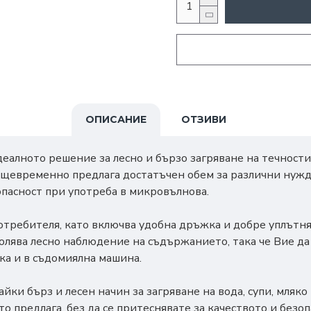
ОПИСАНИЕ
ОТЗИВИ
идеалното решение за лесно и бързо загряване на течнос
 същевременно предлага достатъчен обем за различни нужд
опасност при употреба в микровълнова.
потребителя, като включва удобна дръжка и добре уплътн
олява лесно наблюдение на съдържанието, така че Вие да 
ака и в съдомиялна машина.
айки бърз и лесен начин за загряване на вода, супи, мляко
о предлага, без да се притеснявате за качеството и безоп