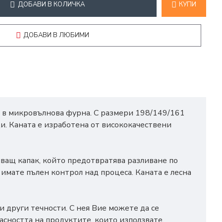
ДОБАВИ В КОЛИЧКА
КУПИ
ДОБАВИ В ЛЮБИМИ
ти в микровълнова фурна. С размери 198/149/161
и. Каната е изработена от висококачествени
яващ капак, който предотвратява разливане по
имате пълен контрол над процеса. Каната е лесна
 и други течности. С нея Вие можете да се
асността на продуктите, които използвате.