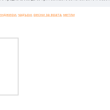
енджери
,
чадъри
,
ресни за врата
,
метли