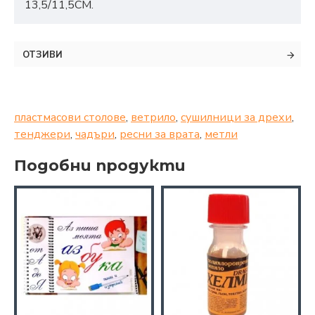
13,5/11,5СМ.
ОТЗИВИ
пластмасови столове
,
ветрило
,
сушилници за дрехи
,
тенджери
,
чадъри
,
ресни за врата
,
метли
Подобни продукти