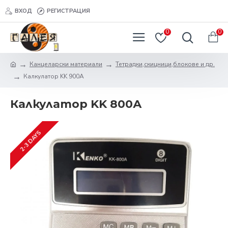
ВХОД
РЕГИСТРАЦИЯ
0
0
Канцеларски материали
Тетрадки,скицници,блокове и др.
Калкулатор KK 900А
Калкулатор KK 800А
2-3 DAYS