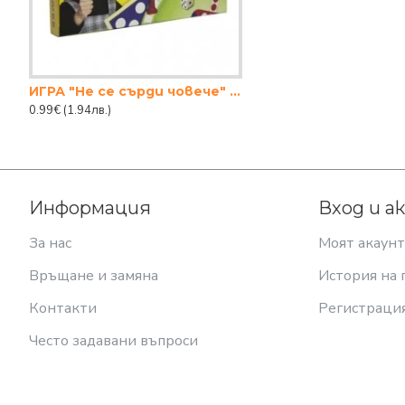
ИГРА "Не се сърди човече" ЖЪЛТО
0.99€
(1.94лв.)
Информация
Вход и а
За нас
Моят акаунт
Връщане и замяна
История на 
Контакти
Регистраци
Често задавани въпроси