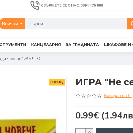
СВЪРЖЕТЕ СЕ С НАС: 0894 475 888
Всички
СТРУМЕНТИ
КАНЦЕЛАРИЯ
ЗА ГРАДИНАТА
ШКАФОВЕ И
ърди човече" ЖЪЛТО
ИГРА "Не с
ГОРЕЩ
Базиран на 0 
0.99€
(1.94лв