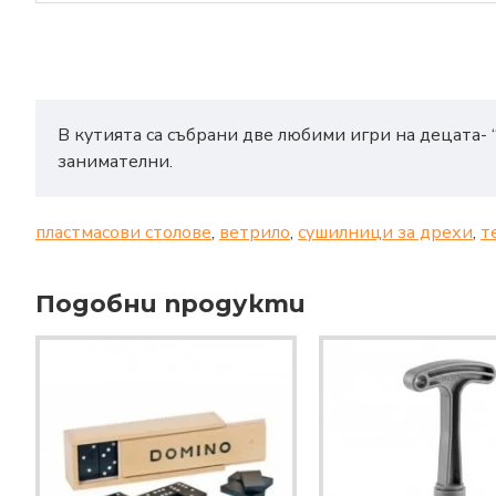
В кутията са събрани две любими игри на децата- 
занимателни.
пластмасови столове
,
ветрило
,
сушилници за дрехи
,
т
Подобни продукти