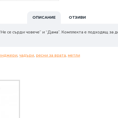
ОПИСАНИЕ
ОТЗИВИ
“Не се сърди човече” и “Дама”. Комплекта е подходящ за д
енджери
,
чадъри
,
ресни за врата
,
метли