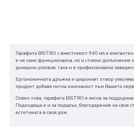
Гарафата BISTRO с вместимост 940 мл е елегантен 
е не само функционална, но и стилно допълнение к
домашни условия, така и в професионални заведен
Ергономичната дръжка и широкият отвор улесняват 
продукт добавя нотка изисканост към Вашето серв
Освен това, гарафата BISTRO е лесна за поддържа
Подходяща е и за подарък, благодарение на своя с
естетиката в своя дом.