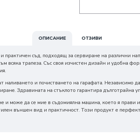
ОПИСАНИЕ
ОТЗИВИ
и практичен съд, подходящ за сервиране на различни нап
ъм всяка трапеза. Със своя изчистен дизайн и удобна форм
ия.
наливането и почистването на гарафата. Независимо дали
иране. Здравината на стъклото гарантира дълготрайна у
не и може да се мие в съдомиялна машина, което я прави
тилен външен вид и практичност. Този продукт е перфект