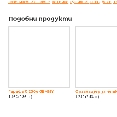
пластмасови столове
,
ветрило
,
сушилници за дрехи
,
т
Подобни продукти
Гарафа 0.250л GEMMY
1.46€
(2.86лв.)
1.24€
(2.43лв.)