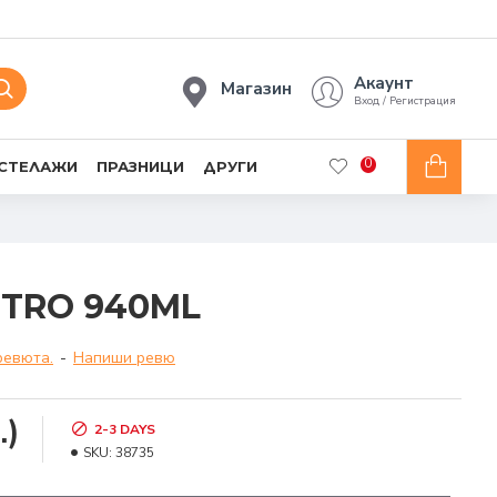
Акаунт
Магазин
Вход / Регистрация
0
 СТЕЛАЖИ
ПРАЗНИЦИ
ДРУГИ
STRO 940ML
ревюта.
-
Напиши ревю
.)
2-3 DAYS
SKU:
38735