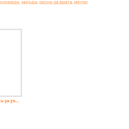
енджери
,
чадъри
,
ресни за врата
,
метли
Органайзер за четки за зъби с капак