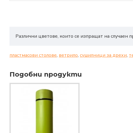
Различни цветове, които се изпращат на случаен п
пластмасови столове
,
ветрило
,
сушилници за дрехи
,
т
Подобни продукти