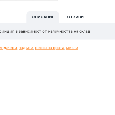
ОПИСАНИЕ
ОТЗИВИ
ринцип в зависимост от наличността на склад
енджери
,
чадъри
,
ресни за врата
,
метли