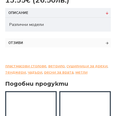
13.55€
(26.50лв.)
ОПИСАНИЕ
Различни модели
ОТЗИВИ
пластмасови столове
,
ветрило
,
сушилници за дрехи
,
тенджери
,
чадъри
,
ресни за врата
,
метли
Подобни продукти