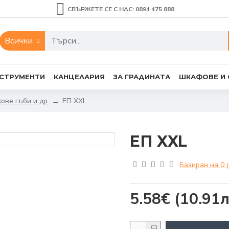
СВЪРЖЕТЕ СЕ С НАС: 0894 475 888
Всички
СТРУМЕНТИ
КАНЦЕЛАРИЯ
ЗА ГРАДИНАТА
ШКАФОВЕ И
ове гъби и др.
EП XXL
EП XXL
Базиран на 0 
5.58€
(10.91л