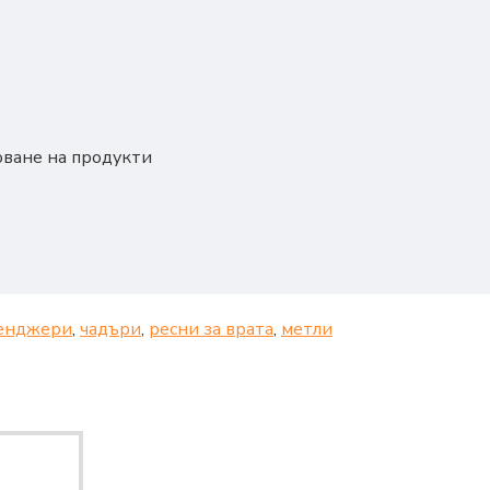
оване на продукти
енджери
,
чадъри
,
ресни за врата
,
метли