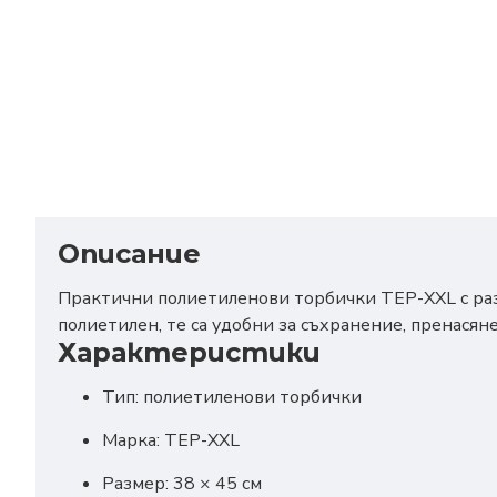
Описание
Практични полиетиленови торбички
ТЕР-XXL
с р
полиетилен, те са удобни за съхранение, пренасян
Характеристики
Тип:
полиетиленови торбички
Марка:
ТЕР-XXL
Размер:
38 × 45 см