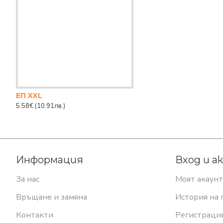
EП XXL
5.58€
(10.91лв.)
Информация
Вход и а
За нас
Моят акаунт
Връщане и замяна
История на 
Контакти
Регистраци