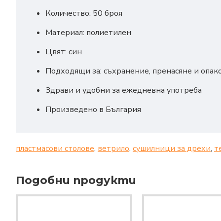
Количество:
50 броя
Материал:
полиетилен
Цвят:
син
Подходящи за:
съхранение, пренасяне и опак
Здрави и удобни за ежедневна употреба
Произведено в България
пластмасови столове
,
ветрило
,
сушилници за дрехи
,
т
Подобни продукти