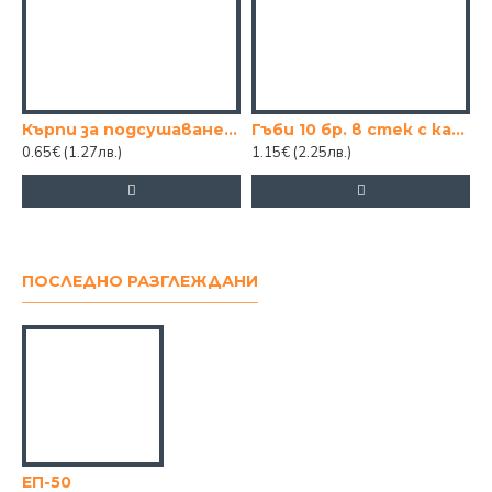
Кърпи за подсушаване 3бр.
Гъби 10 бр. в стек с канал, малки
0.65€
(1.27лв.)
1.15€
(2.25лв.)
1
ПОСЛЕДНО РАЗГЛЕЖДАНИ
ЕП-50