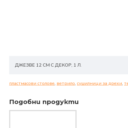
ДЖЕЗВЕ 12 СМ С ДЕКОР, 1 Л.
пластмасови столове
,
ветрило
,
сушилници за дрехи
,
т
Подобни продукти