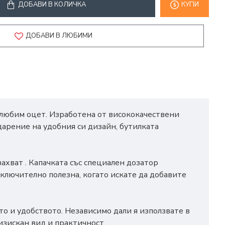
ДОБАВИ В КОЛИЧКА
КУПИ
ДОБАВИ В ЛЮБИМИ
 любим оцет. Изработена от висококачествени
дарение на удобния си дизайн, бутилката
ахват . Капачката със специален дозатор
ключително полезна, когато искате да добавите
то и удобството. Независимо дали я използвате в
изискан вид и практичност.