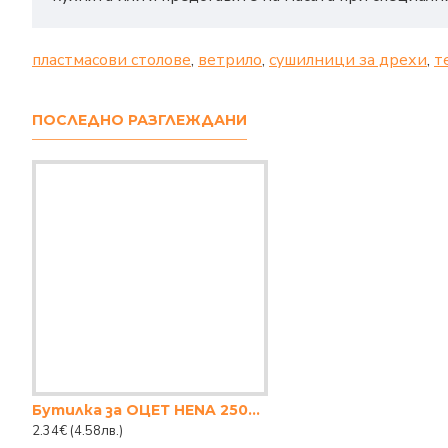
пластмасови столове
,
ветрило
,
сушилници за дрехи
,
т
ПОСЛЕДНО РАЗГЛЕЖДАНИ
Бутилка за ОЦЕТ HENA 250ml.
2.34€
(4.58лв.)