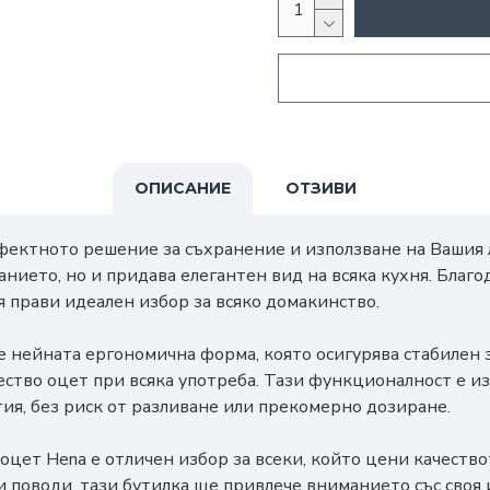
ОПИСАНИЕ
ОТЗИВИ
рфектното решение за съхранение и използване на Вашия
нието, но и придава елегантен вид на всяка кухня. Благо
я прави идеален избор за всяко домакинство.
 нейната ергономична форма, която осигурява стабилен з
ество оцет при всяка употреба. Тази функционалност е из
ия, без риск от разливане или прекомерно дозиране.
оцет Hena е отличен избор за всеки, който цени качество
и поводи, тази бутилка ще привлече вниманието със своя 