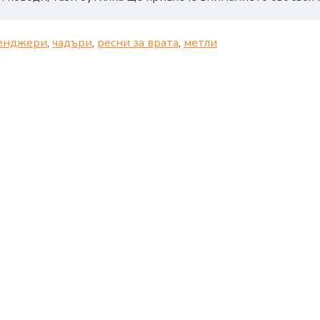
енджери
,
чадъри
,
ресни за врата
,
метли