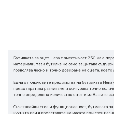
Бутилката за оцет Hena с вместимост 250 мл е пе
материали, тази бутилка не само защитава съдържа
позволява лесно и точно дозиране на оцета, което 
Една от ключовите предимства на бутилката Hena е
предотвратява разливане и осигурява точно колич
точно определено количество оцет към Вашите яст
Съчетавайки стил и функционалност, бутилката за 
кухнята или я представяте на масата при специалн